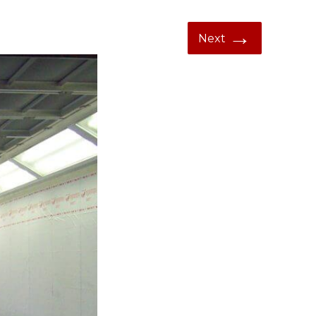
→
Next