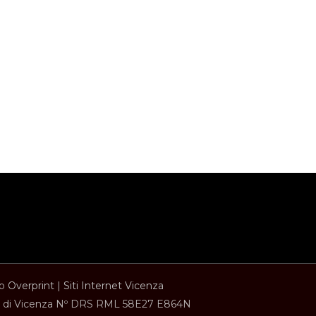
to
Overprint
|
Siti Internet Vicenza
ese di Vicenza Nº DRS RML 58E27 E864N