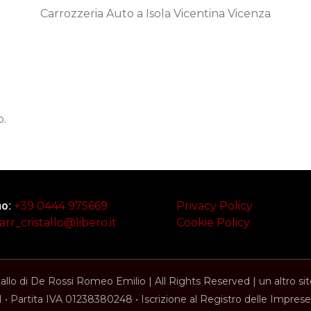
Carrozzeria Auto a Isola Vicentina Vicenza
o.
no:
+39 0444 975669
Privacy Policy
arr_cristallo@libero.it
Cookie Policy
tallo di De Rossi Romeo Emilio | All Rights Reserved | un altro si
 Partita IVA 01238380248 • Iscrizione al Registro delle Impr