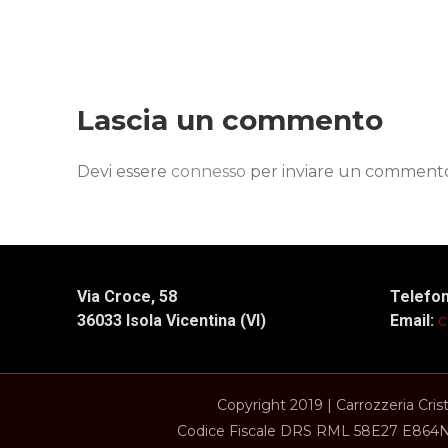
Lascia un commento
Devi essere
connesso
per inviare un comment
Via Croce, 58
Telefo
36033 Isola Vicentina (VI)
Email:
c
Copyright 2019 | Carrozzeria Cris
Codice Fiscale DRS RML 58E27 E864N •