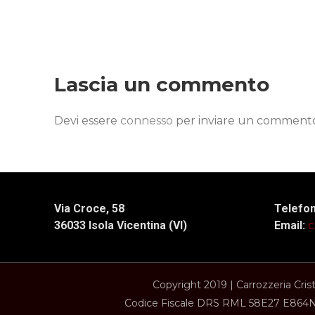
Lascia un commento
Devi essere
connesso
per inviare un comment
Via Croce, 58
Telefo
36033 Isola Vicentina (VI)
Email:
c
Copyright 2019 | Carrozzeria Cris
Codice Fiscale DRS RML 58E27 E864N •