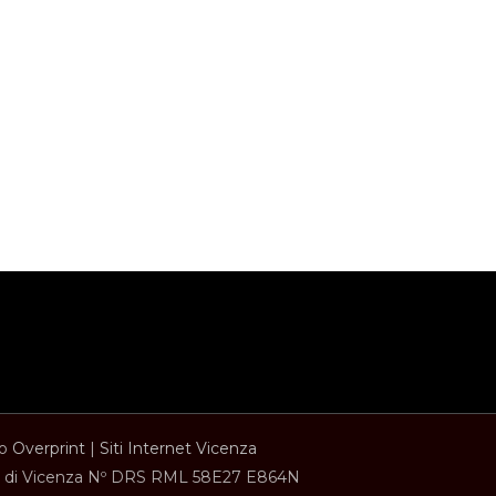
to
Overprint
|
Siti Internet Vicenza
ese di Vicenza Nº DRS RML 58E27 E864N