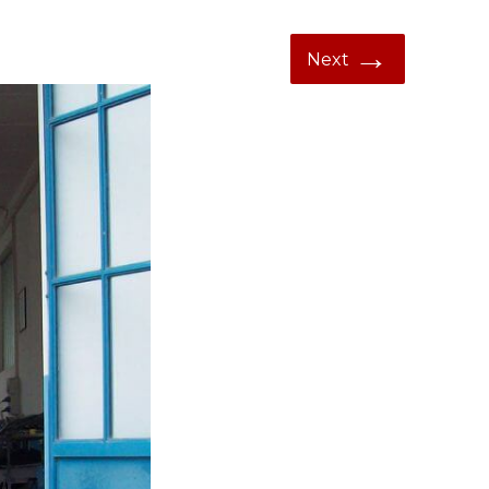
→
Next