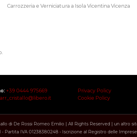
Carrozzeria e Verniciatura a Isola Vicentina Vicenza
o.
no:
+39 0444 975669
Privacy Policy
arr_cristallo@libero.it
Cookie Policy
tallo di De Rossi Romeo Emilio | All Rights Reserved | un altro si
 Partita IVA 01238380248 • Iscrizione al Registro delle Impr